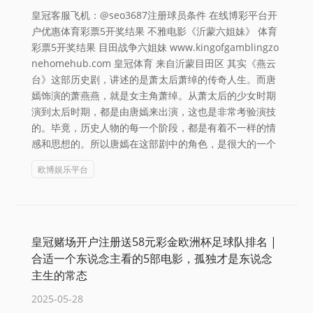
皇冠客服飞机：@seo3687注册球员条件 在线博彩平台开
户优惠体育彩票5开奖结果 不雅电影《沂蒙六姐妹》 体育
彩票5开奖结果 目田战争六姐妹 www.kingofgamblingzo
nehomehub.com 皇冠体育 来自沂蒙目田区 其实《燕云
台》这部历史剧，讲述的是萧太后萧绰的传奇人生。而唐
嫣饰演的萧燕燕，就是女主角萧绰。从萧太后的少女时期
演到太后时期，都是由唐嫣来出演，这也是非常考验演技
的。毕竟，历史人物的每一个阶段，都是有着不一样的情
感和思想的。所以唐嫣在这部剧中的角色，是很大的一个
欧博娱乐平台
皇冠赌场开户注册送58元彩金欧洲杯足球队排名 |
合适一个东说念主看的5部电影，孤独才是东说念
主生的常态
2025-05-28