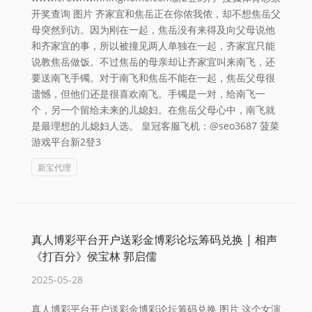
开奖查询 图片 齐家宜和焦岳正在你侬我侬，却不想焦岳父
母突然到访。因为刚在一起，焦岳没有来得及向父母说他
和齐家宜的事，所以被撞见两人单独在一起，齐家宜只能
说教焦岳做饭。不过焦岳的母亲却让齐家宜叫来南飞，还
要送南飞手镯。对于南飞和焦岳不能在一起，焦岳父母很
遗憾，但他们还是很喜欢南飞。手镯是一对，给南飞一
个，另一个留给未来的儿媳妇。在焦岳父母心中，南飞就
是最理想的儿媳妇人选。 皇冠客服飞机：@seo3687 菠菜
游戏平台新2登3
新宝代理
真人博彩平台开户送彩金博彩论坛筹码兑换 | 相声
《打百分》侯宝林 郭启儒
2025-05-28
真人博彩平台开户送彩金博彩论坛筹码兑换 图片 这个女演