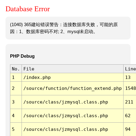
Database Error
(1040) 365建站错误警告：连接数据库失败，可能的原
因：1、数据库密码不对; 2、mysql未启动。
PHP Debug
No.
File
Line
1
/index.php
13
2
/source/function/function_extend.php
1548
3
/source/class/jzmysql.class.php
211
4
/source/class/jzmysql.class.php
62
5
/source/class/jzmysql.class.php
94