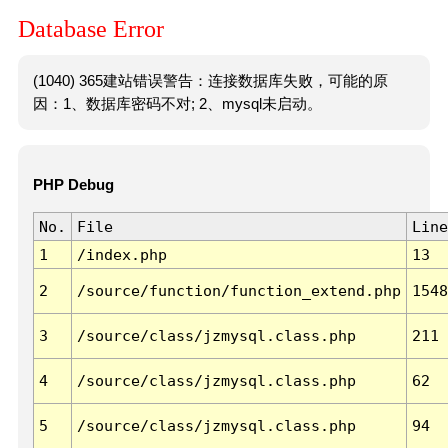
Database Error
(1040) 365建站错误警告：连接数据库失败，可能的原
因：1、数据库密码不对; 2、mysql未启动。
PHP Debug
No.
File
Line
1
/index.php
13
2
/source/function/function_extend.php
1548
3
/source/class/jzmysql.class.php
211
4
/source/class/jzmysql.class.php
62
5
/source/class/jzmysql.class.php
94