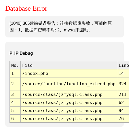
Database Error
(1040) 365建站错误警告：连接数据库失败，可能的原
因：1、数据库密码不对; 2、mysql未启动。
PHP Debug
No.
File
Line
1
/index.php
14
2
/source/function/function_extend.php
324
3
/source/class/jzmysql.class.php
211
4
/source/class/jzmysql.class.php
62
5
/source/class/jzmysql.class.php
94
6
/source/class/jzmysql.class.php
76