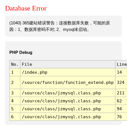
Database Error
(1040) 365建站错误警告：连接数据库失败，可能的原
因：1、数据库密码不对; 2、mysql未启动。
PHP Debug
No.
File
Line
1
/index.php
14
2
/source/function/function_extend.php
324
3
/source/class/jzmysql.class.php
211
4
/source/class/jzmysql.class.php
62
5
/source/class/jzmysql.class.php
94
6
/source/class/jzmysql.class.php
76