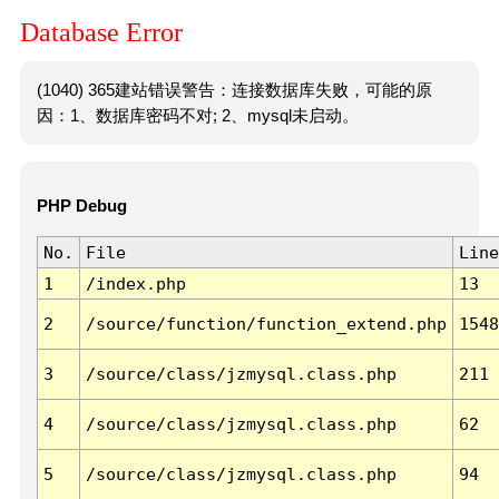
Database Error
(1040) 365建站错误警告：连接数据库失败，可能的原
因：1、数据库密码不对; 2、mysql未启动。
PHP Debug
No.
File
Line
1
/index.php
13
2
/source/function/function_extend.php
1548
3
/source/class/jzmysql.class.php
211
4
/source/class/jzmysql.class.php
62
5
/source/class/jzmysql.class.php
94