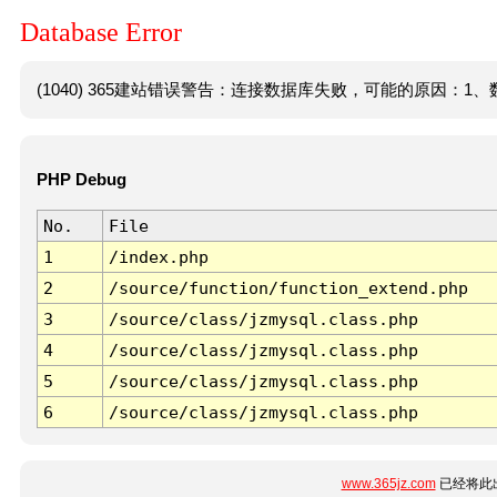
Database Error
(1040) 365建站错误警告：连接数据库失败，可能的原因：1、数
PHP Debug
No.
File
1
/index.php
2
/source/function/function_extend.php
3
/source/class/jzmysql.class.php
4
/source/class/jzmysql.class.php
5
/source/class/jzmysql.class.php
6
/source/class/jzmysql.class.php
www.365jz.com
已经将此