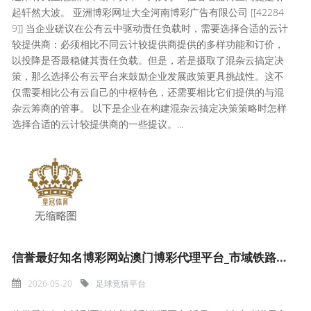
起轩然大波。 亚洲博彩网址大全河南博彩广告有限公司 [[42284
9]] 当企业磋议在公有云中驱动责任负载时，需要选择合适的云计
较提供商：必须相比不同云计较提供商提供的多样功能和订价，
以投降是否最稳健其责任负载。但是，若是摄取了混杂云搞定决
策，那么选择公有云平台来鼓励企业发展政策更具挑战性。这不
仅需要相比公有云自己的中枢特色，还需要相比它们提供的与混
杂云筹商的管事。 以下是企业在构建混杂云搞定决策策略时怎样
选择合适的云计较提供商的一些提议。...
信誉最好知名博彩网站澳门博彩代理平台_市域铁路S1线走向笃定路过济阳、商河到德州
2026-05-20
足球竞猜平台