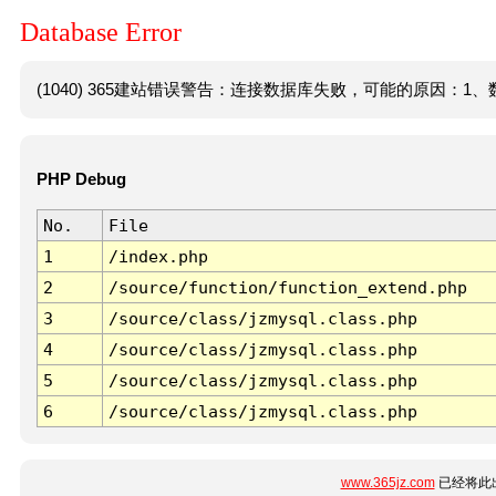
Database Error
(1040) 365建站错误警告：连接数据库失败，可能的原因：1、数
PHP Debug
No.
File
1
/index.php
2
/source/function/function_extend.php
3
/source/class/jzmysql.class.php
4
/source/class/jzmysql.class.php
5
/source/class/jzmysql.class.php
6
/source/class/jzmysql.class.php
www.365jz.com
已经将此