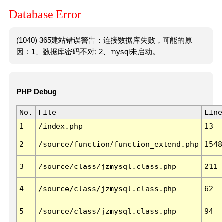
Database Error
(1040) 365建站错误警告：连接数据库失败，可能的原
因：1、数据库密码不对; 2、mysql未启动。
PHP Debug
No.
File
Line
1
/index.php
13
2
/source/function/function_extend.php
1548
3
/source/class/jzmysql.class.php
211
4
/source/class/jzmysql.class.php
62
5
/source/class/jzmysql.class.php
94