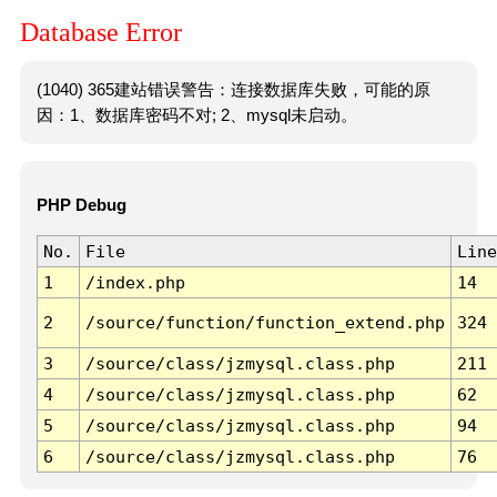
Database Error
(1040) 365建站错误警告：连接数据库失败，可能的原
因：1、数据库密码不对; 2、mysql未启动。
PHP Debug
No.
File
Line
1
/index.php
14
2
/source/function/function_extend.php
324
3
/source/class/jzmysql.class.php
211
4
/source/class/jzmysql.class.php
62
5
/source/class/jzmysql.class.php
94
6
/source/class/jzmysql.class.php
76