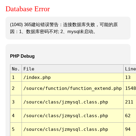
Database Error
(1040) 365建站错误警告：连接数据库失败，可能的原
因：1、数据库密码不对; 2、mysql未启动。
PHP Debug
No.
File
Line
1
/index.php
13
2
/source/function/function_extend.php
1548
3
/source/class/jzmysql.class.php
211
4
/source/class/jzmysql.class.php
62
5
/source/class/jzmysql.class.php
94