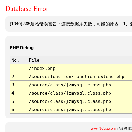
Database Error
(1040) 365建站错误警告：连接数据库失败，可能的原因：1、数
PHP Debug
No.
File
1
/index.php
2
/source/function/function_extend.php
3
/source/class/jzmysql.class.php
4
/source/class/jzmysql.class.php
5
/source/class/jzmysql.class.php
6
/source/class/jzmysql.class.php
www.365jz.com
已经将此